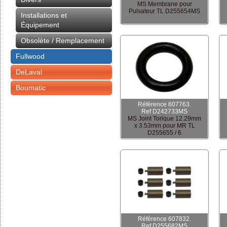
MS Membrane pour
Pulsateur TL D255654MS
Installations et
Équipement
Obsolète / Remplacement
Fullwood
DeLaval
Boumatic
Référence 607763.
Ref D242733MS
MS Joint Torique 12.29mm
x 3.53mm pour MR TL
D255655 / 6
Référence 607832.
Ref D255682MS