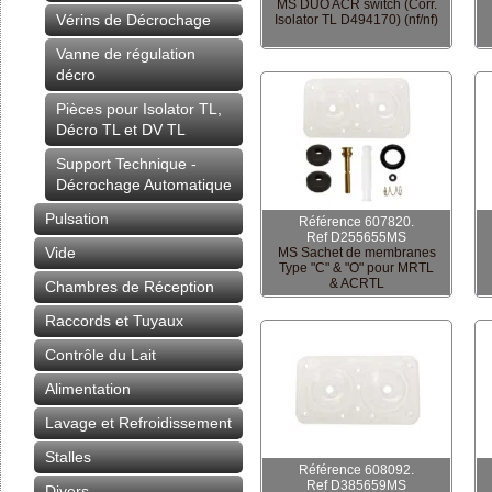
MS DUO ACR switch (Corr.
Vérins de Décrochage
Isolator TL D494170) (nf/nf)
Vanne de régulation
décro
Pièces pour Isolator TL,
Décro TL et DV TL
Support Technique -
Décrochage Automatique
Pulsation
Référence 607820.
Ref D255655MS
Vide
MS Sachet de membranes
Type "C" & "O" pour MRTL
& ACRTL
Chambres de Réception
Raccords et Tuyaux
Contrôle du Lait
Alimentation
Lavage et Refroidissement
Stalles
Référence 608092.
Ref D385659MS
Divers