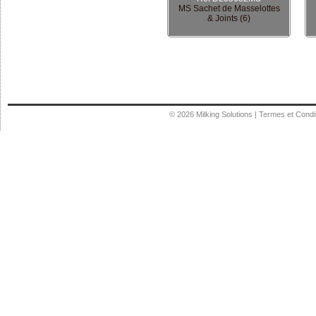
MS Sachet de Masselottes
& Joints (6)
© 2026
Milking Solutions
|
Termes et Condi