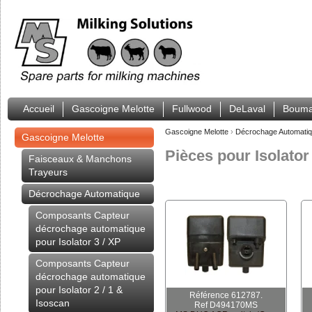
Accueil
Gascoigne Melotte
Fullwood
DeLaval
Bouma
Gascoigne Melotte
›
Décrochage Automati
Gascoigne Melotte
Pièces pour Isolator
Faisceaux & Manchons
Trayeurs
Décrochage Automatique
Composants Capteur
décrochage automatique
pour Isolator 3 / XP
Composants Capteur
décrochage automatique
pour Isolator 2 / 1 &
Référence 612787.
Isoscan
Ref D494170MS