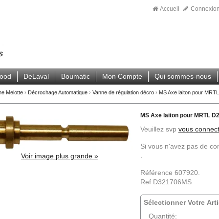
Accueil
Connexio
wood
DeLaval
Boumatic
Mon Compte
Qui sommes-nous
ne Melotte
›
Décrochage Automatique
›
Vanne de régulation décro
›
MS Axe laiton pour MRTL
MS Axe laiton pour MRTL D2
Veuillez svp
vous connect
Si vous n'avez pas de c
.
Voir image plus grande »
Référence 607920.
Ref D321706MS
Sélectionner Votre Arti
Quantité: