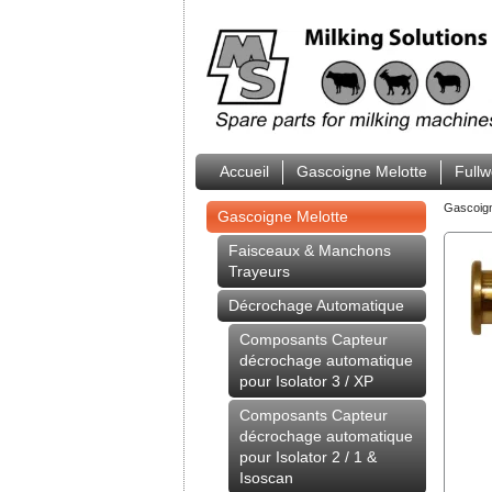
Accueil
Gascoigne Melotte
Full
Gascoig
Gascoigne Melotte
Faisceaux & Manchons
Trayeurs
Décrochage Automatique
Composants Capteur
décrochage automatique
pour Isolator 3 / XP
Composants Capteur
décrochage automatique
pour Isolator 2 / 1 &
Isoscan