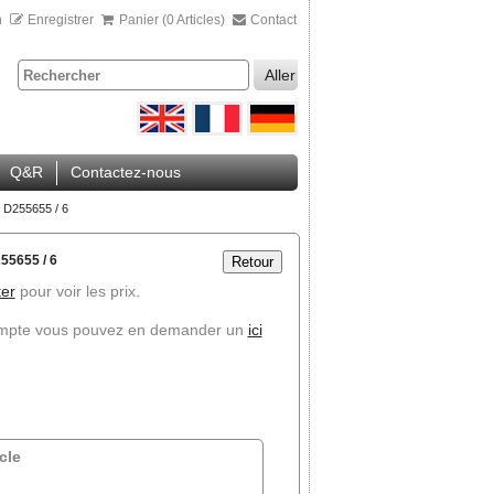
n
Enregistrer
Panier (0 Articles)
Contact
Aller
Q&R
Contactez-nous
 D255655 / 6
55655 / 6
Retour
er
pour voir les prix.
ompte vous pouvez en demander un
ici
cle