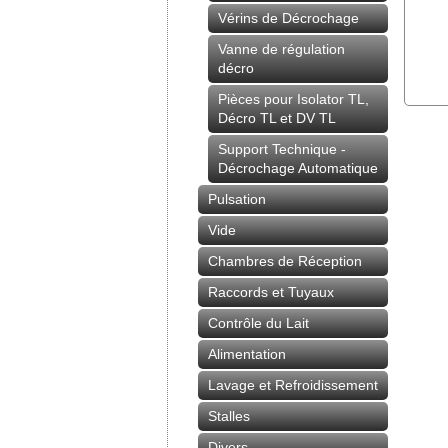
Vérins de Décrochage
Vanne de régulation
décro
Pièces pour Isolator TL,
Décro TL et DV TL
Support Technique -
Décrochage Automatique
Pulsation
Vide
Chambres de Réception
Raccords et Tuyaux
Contrôle du Lait
Alimentation
Lavage et Refroidissement
Stalles
Divers