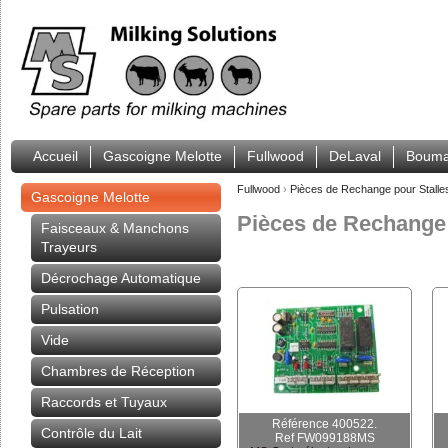
Accueil
Gascoigne Melotte
Fullwood
DeLaval
Bouma
Fullwood
›
Pièces de Rechange pour Stalles
Gascoigne Melotte
Pièces de Rechange 
Faisceaux & Manchons
Trayeurs
Décrochage Automatique
Pulsation
Vide
Chambres de Réception
Raccords et Tuyaux
Référence 400522.
Contrôle du Lait
Ref FW099188MS