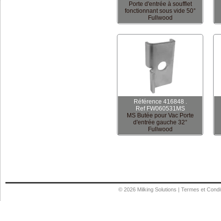
Porte d'entrée à soufflet
fonctionnant sous vide 50°
Fullwood
Référence 416848 .
Ref FW060531MS
MS Butée pour Vac Porte
d'entrée gauche 32°
Fullwood
© 2026
Milking Solutions
|
Termes et Condi