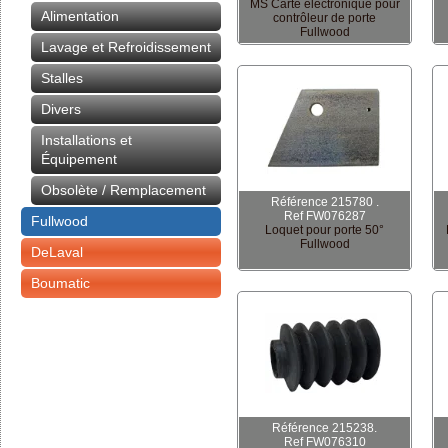
MS Carte électronique pour
Alimentation
contrôleur de porte
Fullwood
Lavage et Refroidissement
Stalles
Divers
Installations et
Équipement
Obsolète / Remplacement
Référence 215780 .
Ref FW076287
Fullwood
Loquet pour porte 50°
Fullwood
DeLaval
Boumatic
Référence 215238.
Ref FW076310