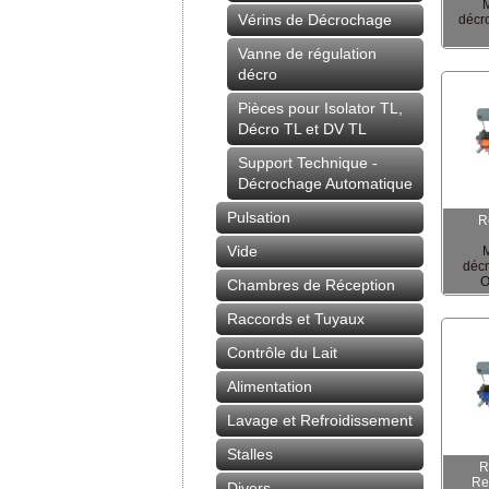
M
Vérins de Décrochage
décr
Vanne de régulation
décro
Pièces pour Isolator TL,
Décro TL et DV TL
Support Technique -
Décrochage Automatique
Pulsation
R
Vide
M
déc
O
Chambres de Réception
Raccords et Tuyaux
Contrôle du Lait
Alimentation
Lavage et Refroidissement
Stalles
R
Re
Divers