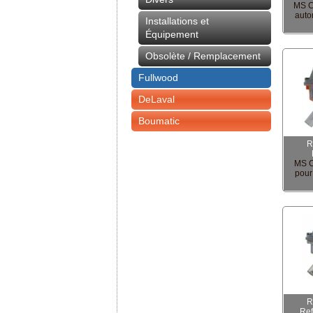
MS C
auto
Installations et
Équipement
Obsolète / Remplacement
Fullwood
DeLaval
Boumatic
R
MS C
pour
R
Re