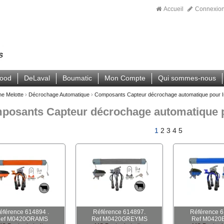
Accueil
Connexio
wood
DeLaval
Boumatic
Mon Compte
Qui sommes-nous
ne Melotte
›
Décrochage Automatique
›
Composants Capteur décrochage automatique pour Is
posants Capteur décrochage automatique po
1
2
3
4
5
éférence 614894 .
Référence 614897.
Référence 6
ef M0420ORAMS
Ref M0420GREYMS
Ref M042