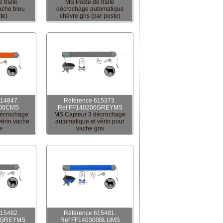
 traite
MS Poste de traite
ache bleu
décrochage automatique
te)
chèvre gris (par poste)
614847.
Référence 615373.
200CMS
Ref FF140200GREYMS
décrochage
MS Capteur 3 décrochage
vérin vache
automatique et vérin pour
e
vache gris
615482.
Référence 615481.
0GREYMS
Ref FF140300BLUMS