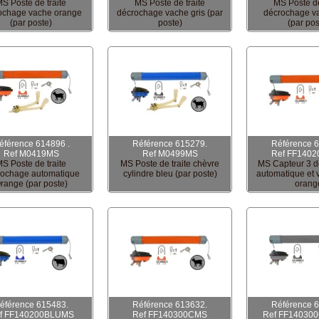
S Poste de traite
MS Poste de traite
MS Poste de
ochage vache orange
décrochage vache gris (par
décrochage v
(par poste)
poste)
(par pos
éférence 614896 .
Référence 615279.
Référence 
Ref M0419MS
Ref M0499MS
Ref FF140
S Poste de traite
MS Poste de traite chèvre
MS Capteur 3 
rochage automatique
cylindre bleu (par poste)
automatique et 
range (par poste)
orang
éférence 615483.
Référence 613632.
Référence 
f FF140200BLUMS
Ref FF140300CMS
Ref FF14030