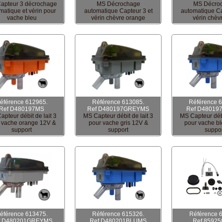
apteur 3 décrochage
MS Décrochage
MS Décro
matique et vérin pour
automatique Capteur 3 et
automatique Ca
vache bleu
vérin chèvre orange
vérin chèvr
éférence 612965.
Référence 613085.
Référence 
Ref D480197MS
Ref D480197GREYMS
Ref D48019
apteur débit de lait 3
MS Capteur débit de lait 3
MS Capteur débi
 vache orange 12V &
pour vache gris 12V &
pour vache b
support
support
suppo
éférence 613475.
Référence 615326.
Référence 
f D480201GREYMS
Ref D480201BLUMS
Ref 8592