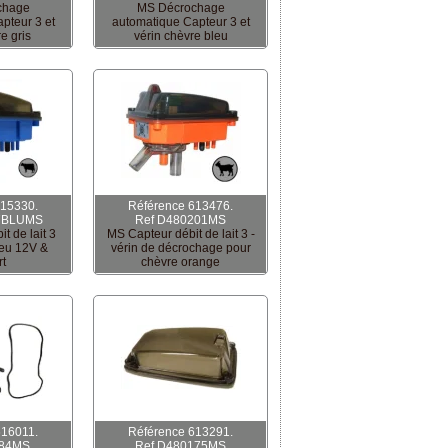
chage
MS Décrochage
pteur 3 et
automatique Capteur 3 et
e gris
vérin chèvre bleu
615330.
Référence 613476.
7BLUMS
Ref D480201MS
t de lait 3
MS Capteur débit de lait 3 -
leu 12V &
vérin de décrochage pour
rt
chèvre orange
616011.
Référence 613291.
584MS
Ref D480175MS