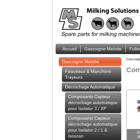
Accueil
Gascoigne Melotte
Full
Gascoig
Gascoigne Melotte
Com
Faisceaux & Manchons
Trayeurs
Décrochage Automatique
Composants Capteur
décrochage automatique
pour Isolator 3 / XP
Composants Capteur
décrochage automatique
pour Isolator 2 / 1 &
R
Isoscan
R