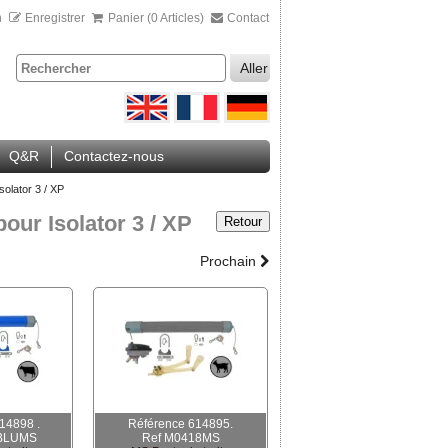
n
Enregistrer
Panier (0 Articles)
Contact
Aller
Q&R
Contactez-nous
olator 3 / XP
ur Isolator 3 / XP
Retour
Prochain
14898 .
Référence 614895.
0BLUMS
Ref M0418MS