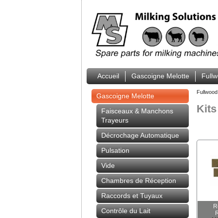
Accueil
Gascoigne Melotte
Full
Fullwood
Gascoigne Melotte
Kits
Faisceaux & Manchons
Trayeurs
Décrochage Automatique
Pulsation
Vide
Chambres de Réception
Raccords et Tuyaux
R
Contrôle du Lait