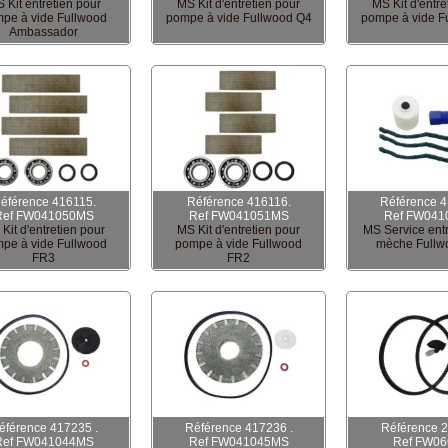
 Kit entretien pour
MS Kit d'entretien pour
MS Kit d'entre
pe à vide Fullwood
pompe à vide Fullwood Q4
pompe à vide F
Ambassador
éférence 416115.
Référence 416116.
Référence 4
Ref FW041050MS
Ref FW041051MS
Ref FW041
Kit d'entretien pour
MS Kit d'entretien pour
MS Service entr
pe à vide Fullwood
pompe à vide Fullwood
mèche Fullw
FR3
FR2
éférence 417235 .
Référence 417236 .
Référence 
Ref FW041044MS
Ref FW041045MS
Ref FW06