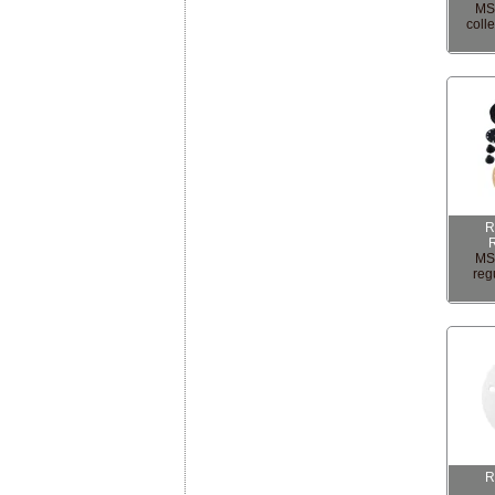
MS 
coll
R
MS 
reg
R