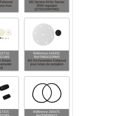
n Fullwood
MS Service Kit for Servac
teur inox
3500 regulator
(D700150KITMS)
415710.
Référence 416455.
421MS
Ref FW043109MS
en Relais
MS Kit d'entretien Fullwood
samaster
pour relais de pulsation
od
17315 .
Référence 200475.
431MS
Ref FW066427