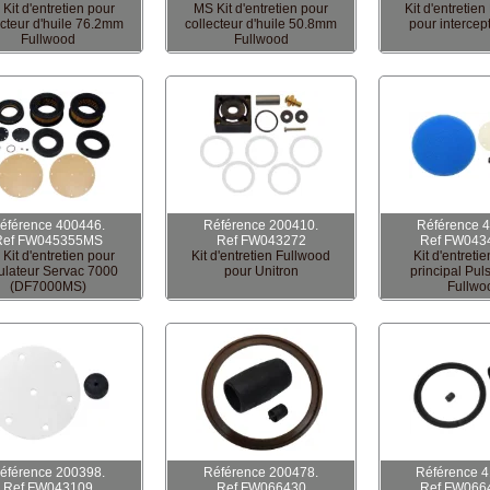
Kit d'entretien pour
MS Kit d'entretien pour
Kit d'entretie
ecteur d'huile 76.2mm
collecteur d'huile 50.8mm
pour intercep
Fullwood
Fullwood
éférence 400446.
Référence 200410.
Référence 
Ref FW045355MS
Ref FW043272
Ref FW043
Kit d'entretien pour
Kit d'entretien Fullwood
Kit d'entreti
ulateur Servac 7000
pour Unitron
principal Pul
(DF7000MS)
Fullwo
éférence 200398.
Référence 200478.
Référence 4
Ref FW043109
Ref FW066430
Ref FW066