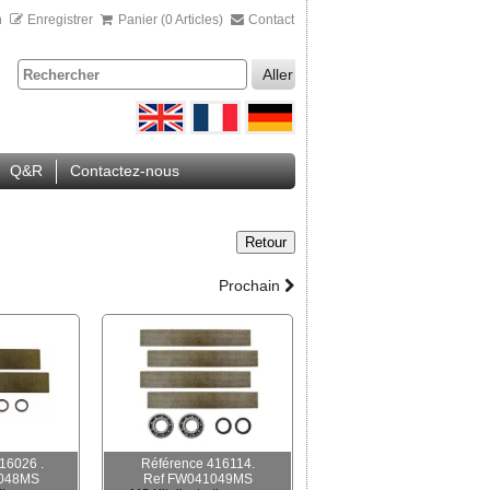
n
Enregistrer
Panier (0 Articles)
Contact
Aller
Q&R
Contactez-nous
Retour
Prochain
16026 .
Référence 416114.
048MS
Ref FW041049MS