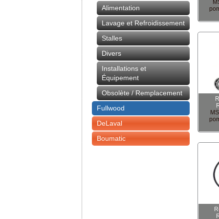
MS
Alimentation
pom
Lavage et Refroidissement
Stalles
Divers
Installations et
Équipement
Obsolète / Remplacement
R
Fullwood
MS 
pom
DeLaval
Boumatic
R