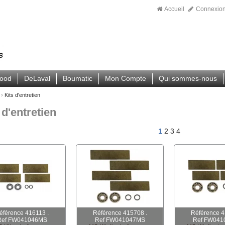
Accueil
Connexio
wood
DeLaval
Boumatic
Mon Compte
Qui sommes-nous
›
Kits d'entretien
 d'entretien
1
2
3
4
éférence 416113 .
Référence 415708 .
Référence 4
Ref FW041046MS
Ref FW041047MS
Ref FW041