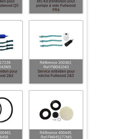
tien pour
MS Kit d'entretien pour
ullwood Q3
pompe à vide Fullwood
FR4
17239 .
Référence 200362.
043MS
Ref FW041043
etien pour
Service entretien pour
ood 2&3
mèche Fullwood 2&3
200481.
Référence 400445.
6456
Ref FW045277MS