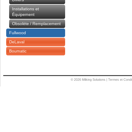
Installations et
Équipement
Obsolète / Remplacement
Fullwood
DeLaval
Boumatic
© 2026
Milking Solutions
|
Termes et Condi