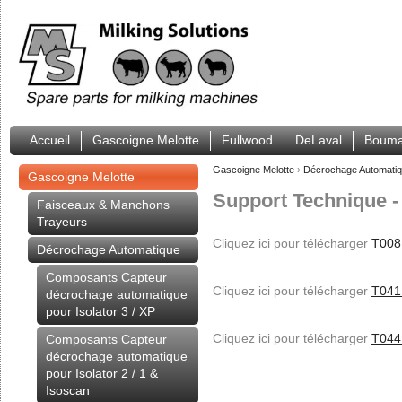
Accueil
Gascoigne Melotte
Fullwood
DeLaval
Bouma
Gascoigne Melotte
›
Décrochage Automati
Gascoigne Melotte
Support Technique 
Faisceaux & Manchons
Trayeurs
Cliquez ici pour télécharger
T008
Décrochage Automatique
Composants Capteur
Cliquez ici pour télécharger
T041
décrochage automatique
pour Isolator 3 / XP
Cliquez ici pour télécharger
T044
Composants Capteur
décrochage automatique
pour Isolator 2 / 1 &
Isoscan