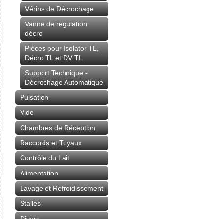
Vérins de Décrochage
Vanne de régulation
décro
Pièces pour Isolator TL,
Décro TL et DV TL
Support Technique -
Décrochage Automatique
Pulsation
Vide
Chambres de Réception
Raccords et Tuyaux
Contrôle du Lait
Alimentation
Lavage et Refroidissement
Stalles
Divers