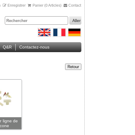
n
Enregistrer
Panier (0 Articles)
Contact
Aller
Q&R
Contactez-nous
Retour
 ligne de
licone