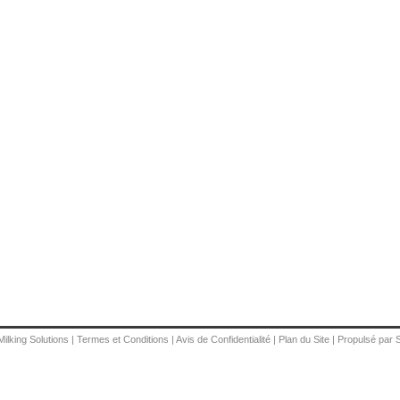
Milking Solutions
|
Termes et Conditions
|
Avis de Confidentialité
|
Plan du Site
|
Propulsé par 