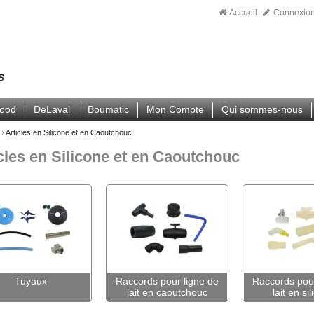
Accueil
Connexio
wood
DeLaval
Boumatic
Mon Compte
Qui sommes-nous
›
Articles en Silicone et en Caoutchouc
cles en Silicone et en Caoutchouc
Tuyaux
Raccords pour ligne de
Raccords pour
lait en caoutchouc
lait en si