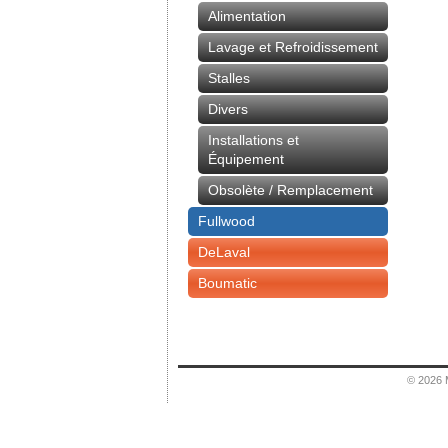
Alimentation
Lavage et Refroidissement
Stalles
Divers
Installations et
Équipement
Obsolète / Remplacement
Fullwood
DeLaval
Boumatic
© 2026