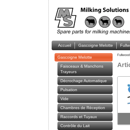
Accueil
Gascoigne Melotte
Full
Fullwood
Gascoigne Melotte
Arti
Faisceaux & Manchons
Trayeurs
Décrochage Automatique
Pulsation
Vide
Chambres de Réception
Raccords et Tuyaux
Contrôle du Lait