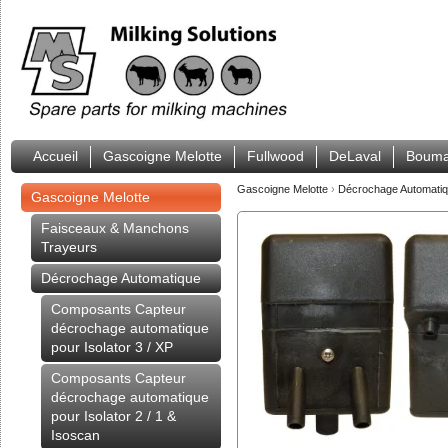
Accueil
Gascoigne Melotte
Fullwood
DeLaval
Bouma
Gascoigne Melotte
›
Décrochage Automati
Gascoigne Melotte
Faisceaux & Manchons
Trayeurs
Décrochage Automatique
Composants Capteur
décrochage automatique
pour Isolator 3 / XP
Composants Capteur
décrochage automatique
pour Isolator 2 / 1 &
Isoscan