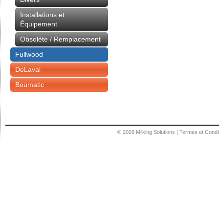
Installations et
Équipement
Obsolète / Remplacement
Fullwood
DeLaval
Boumatic
© 2026
Milking Solutions
|
Termes et Condi