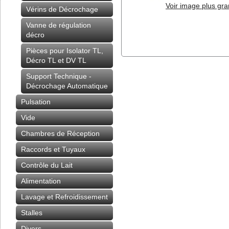
Voir image plus gr
Vérins de Décrochage
Vanne de régulation
décro
Pièces pour Isolator TL,
Décro TL et DV TL
Support Technique -
Décrochage Automatique
Pulsation
Vide
Chambres de Réception
Raccords et Tuyaux
Contrôle du Lait
Alimentation
Lavage et Refroidissement
Stalles
Divers