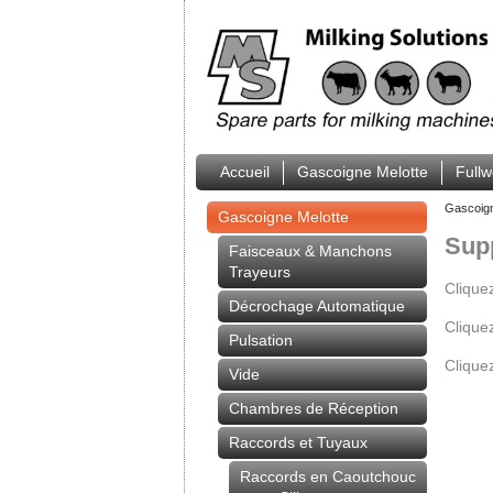
Accueil
Gascoigne Melotte
Full
Gascoig
Gascoigne Melotte
Supp
Faisceaux & Manchons
Trayeurs
Clique
Décrochage Automatique
Clique
Pulsation
Clique
Vide
Chambres de Réception
Raccords et Tuyaux
Raccords en Caoutchouc