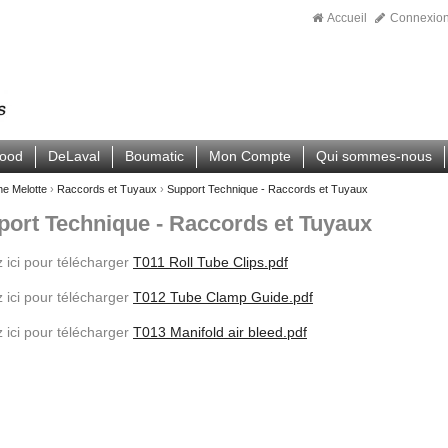
Accueil
Connexio
wood
DeLaval
Boumatic
Mon Compte
Qui sommes-nous
ne Melotte
›
Raccords et Tuyaux
›
Support Technique - Raccords et Tuyaux
ort Technique - Raccords et Tuyaux
z ici pour télécharger
T011 Roll Tube Clips.pdf
z ici pour télécharger
T012 Tube Clamp Guide.pdf
z ici pour télécharger
T013 Manifold air bleed.pdf