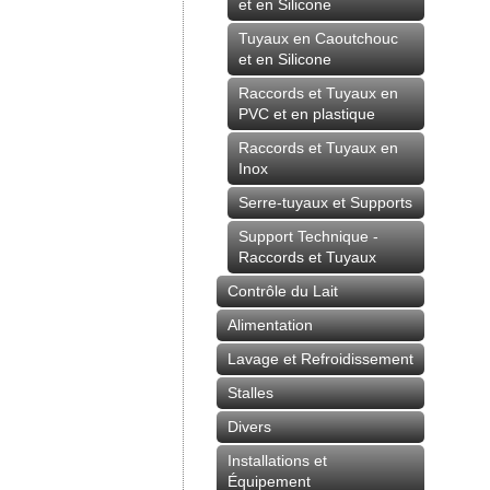
et en Silicone
Tuyaux en Caoutchouc
et en Silicone
Raccords et Tuyaux en
PVC et en plastique
Raccords et Tuyaux en
Inox
Serre-tuyaux et Supports
Support Technique -
Raccords et Tuyaux
Contrôle du Lait
Alimentation
Lavage et Refroidissement
Stalles
Divers
Installations et
Équipement