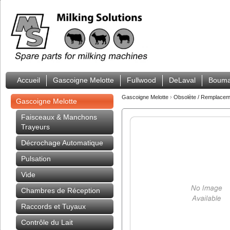
Accueil
Gascoigne Melotte
Fullwood
DeLaval
Bouma
Gascoigne Melotte
›
Obsolète / Remplacem
Gascoigne Melotte
Faisceaux & Manchons
Trayeurs
Décrochage Automatique
Pulsation
Vide
Chambres de Réception
Raccords et Tuyaux
Contrôle du Lait