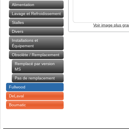
Alimentation
Lavage et Refroidissement
Stalles
Voir image plus gr
Divers
Installations et
Équipement
Obsolète / Remplacement
Remplacé par version
MS
Pas de remplacement
Fullwood
DeLaval
Boumatic