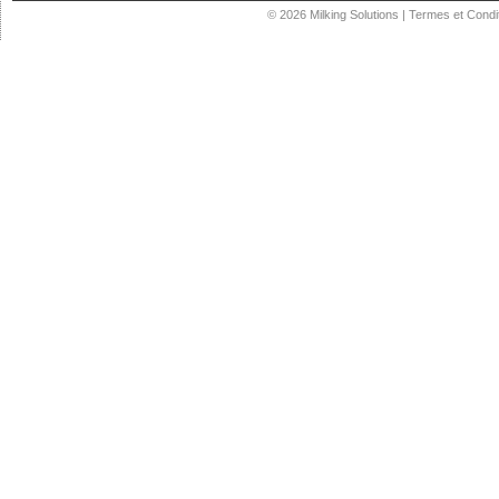
© 2026
Milking Solutions
|
Termes et Condi