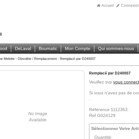
Accueil
Connexio
wood
DeLaval
Boumatic
Mon Compte
Qui sommes-nous
ne Melotte
›
Obsolète / Remplacement
›
Remplacé par D240007
Remplacé par D240007
Veuillez svp
vous connect
Si vous n'avez pas de c
.
Référence 1112353.
Ref G024129
Sélectionner Votre Arti
Quantité: