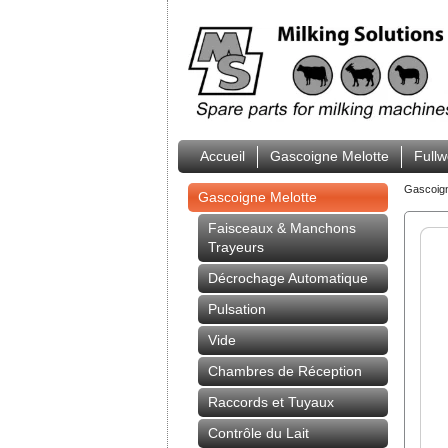
Accueil
Gascoigne Melotte
Full
Gascoig
Gascoigne Melotte
Faisceaux & Manchons
Trayeurs
Décrochage Automatique
Pulsation
Vide
Chambres de Réception
Raccords et Tuyaux
Contrôle du Lait