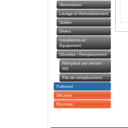
Alimentation
Lavage et Refroidissement
Stalles
Divers
Installations et
Équipement
Obsolète / Remplacement
Remplacé par version
MS
Pas de remplacement
Fullwood
DeLaval
Boumatic