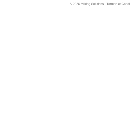
© 2026
Milking Solutions
|
Termes et Condi