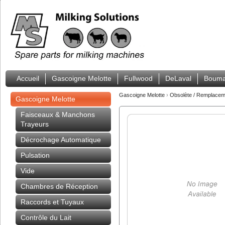
Accueil
Gascoigne Melotte
Fullwood
DeLaval
Bouma
Gascoigne Melotte
›
Obsolète / Remplacem
Gascoigne Melotte
Faisceaux & Manchons
Trayeurs
Décrochage Automatique
Pulsation
Vide
Chambres de Réception
Raccords et Tuyaux
Contrôle du Lait