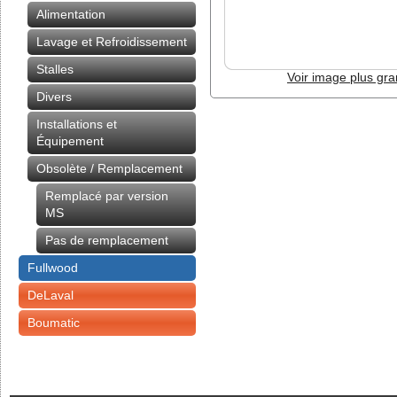
Alimentation
Lavage et Refroidissement
Stalles
Voir image plus gr
Divers
Installations et
Équipement
Obsolète / Remplacement
Remplacé par version
MS
Pas de remplacement
Fullwood
DeLaval
Boumatic