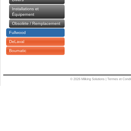
Installations et
Équipement
Obsolète / Remplacement
Fullwood
DeLaval
Boumatic
© 2026
Milking Solutions
|
Termes et Condi