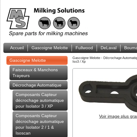
Accueil
Gascoigne Melotte
Fullwood
DeLaval
Bouma
Gascoigne Melotte
›
Décrochage Automati
Gascoigne Melotte
Iso3 / Xp
Faisceaux & Manchons
Trayeurs
Décrochage Automatique
Composants Capteur
décrochage automatique
pour Isolator 3 / XP
Composants Capteur
Voir image plus gr
décrochage automatique
pour Isolator 2 / 1 &
Isoscan