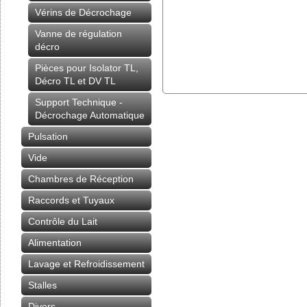
Vérins de Décrochage
Vanne de régulation
décro
Pièces pour Isolator TL,
Décro TL et DV TL
Support Technique -
Décrochage Automatique
Pulsation
Vide
Chambres de Réception
Raccords et Tuyaux
Contrôle du Lait
Alimentation
Lavage et Refroidissement
Stalles
Divers