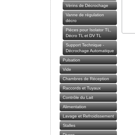
Vérins de Décrochage
Vanne de régulation
décro
Pièces pour Isolator TL,
Décro TL et DV TL
Support Technique -
Décrochage Automatique
Pulsation
Vide
Chambres de Réception
Raccords et Tuyaux
Contrôle du Lait
Alimentation
Lavage et Refroidissement
Stalles
Divers