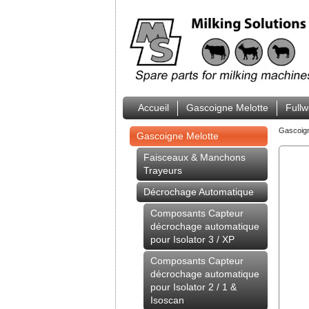
Accueil
Gascoigne Melotte
Full
Gascoig
Gascoigne Melotte
Faisceaux & Manchons
Trayeurs
Décrochage Automatique
Composants Capteur
décrochage automatique
pour Isolator 3 / XP
Composants Capteur
décrochage automatique
pour Isolator 2 / 1 &
Isoscan