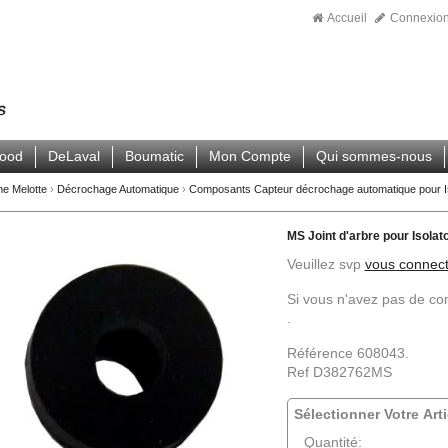
Accueil
Connexio
wood
DeLaval
Boumatic
Mon Compte
Qui sommes-nous
ne Melotte
›
Décrochage Automatique
›
Composants Capteur décrochage automatique pour Is
MS Joint d'arbre pour Isolato
Veuillez svp
vous connect
Si vous n'avez pas de c
.
Référence 608043.
Ref D382762MS
Sélectionner Votre Arti
Quantité: