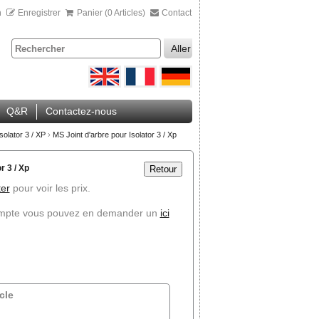
n
Enregistrer
Panier (0 Articles)
Contact
Aller
Q&R
Contactez-nous
olator 3 / XP
›
MS Joint d'arbre pour Isolator 3 / Xp
r 3 / Xp
Retour
er
pour voir les prix.
ompte vous pouvez en demander un
ici
cle