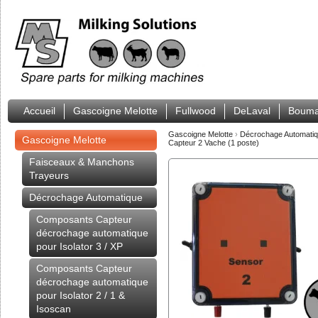
Accueil
Gascoigne Melotte
Fullwood
DeLaval
Bouma
Gascoigne Melotte
›
Décrochage Automati
Gascoigne Melotte
Capteur 2 Vache (1 poste)
Faisceaux & Manchons
Trayeurs
Décrochage Automatique
Composants Capteur
décrochage automatique
pour Isolator 3 / XP
Composants Capteur
décrochage automatique
pour Isolator 2 / 1 &
Isoscan