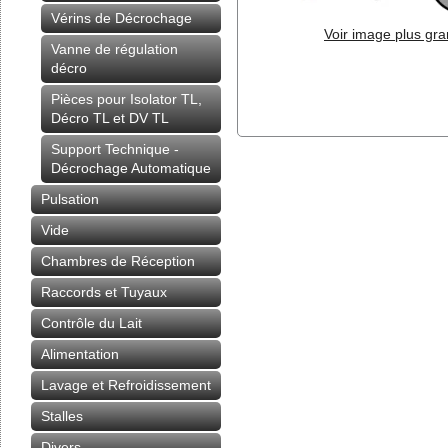
Vérins de Décrochage
Voir image plus gr
Vanne de régulation
décro
Pièces pour Isolator TL,
Décro TL et DV TL
Support Technique -
Décrochage Automatique
Pulsation
Vide
Chambres de Réception
Raccords et Tuyaux
Contrôle du Lait
Alimentation
Lavage et Refroidissement
Stalles
Divers