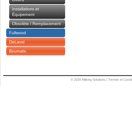
Installations et
Équipement
Obsolète / Remplacement
Fullwood
DeLaval
Boumatic
© 2026
Milking Solutions
|
Termes et Condi