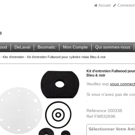
Accueil
Connexio
wood
DeLaval
Boumatic
Mon Compte
Qui sommes-nous
›
Kits d'entretien
›
Kit d'entretien Fullwood pour cylindre relais Bleu & noir
Kit d'entretien Fullwood pour
Bleu & noir
Veuillez svp
vous connect
Si vous n'avez pas de c
.
Référence 200338.
Ref FW032696
Sélectionner Votre Arti