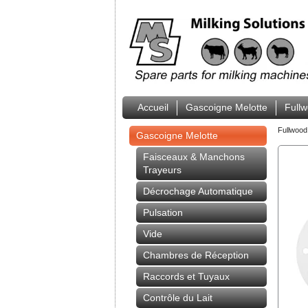
Accueil
Gascoigne Melotte
Full
Fullwood
Gascoigne Melotte
Faisceaux & Manchons
Trayeurs
Décrochage Automatique
Pulsation
Vide
Chambres de Réception
Raccords et Tuyaux
Contrôle du Lait