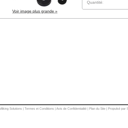
Quantité:
Voir image plus grande »
Milking Solutions
|
Termes et Conditions
|
Avis de Confidentialité
|
Plan du Site
|
Propulsé par 