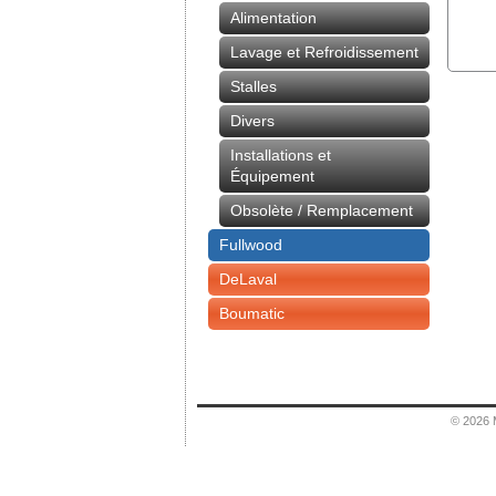
Alimentation
Lavage et Refroidissement
Stalles
Divers
Installations et
Équipement
Obsolète / Remplacement
Fullwood
DeLaval
Boumatic
© 2026