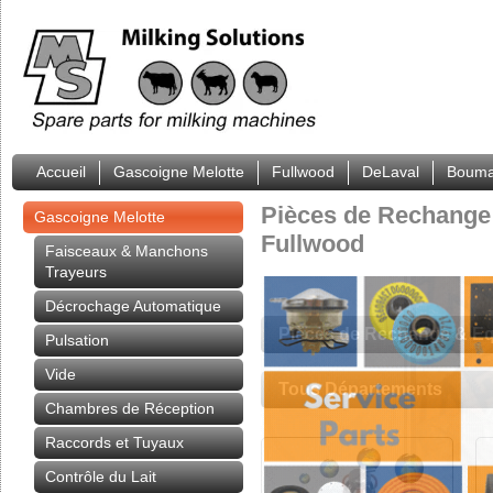
Accueil
Gascoigne Melotte
Fullwood
DeLaval
Bouma
Pièces de Rechange 
Gascoigne Melotte
Fullwood
Faisceaux & Manchons
Trayeurs
Décrochage Automatique
Pièces de Rechange & E
Pulsation
Vide
Tous Départements
Chambres de Réception
Raccords et Tuyaux
Contrôle du Lait