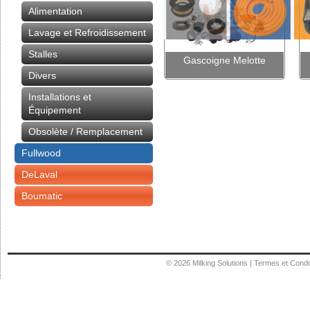
Alimentation
Lavage et Refroidissement
Stalles
Gascoigne Melotte
Divers
Installations et
Équipement
Obsolète / Remplacement
Fullwood
DeLaval
Boumatic
© 2026
Milking Solutions
|
Termes et Condi