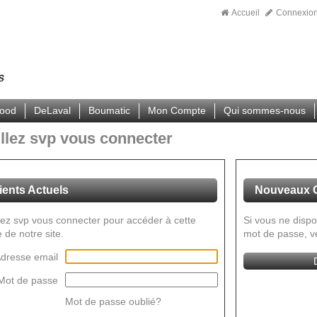
Accueil
Connexio
wood
DeLaval
Boumatic
Mon Compte
Qui sommes-nous
llez svp vous connecter
ients Actuels
Nouveaux C
lez svp vous connecter pour accéder à cette
Si vous ne dispo
e de notre site.
mot de passe, v
dresse email
Mot de passe
Mot de passe oublié?