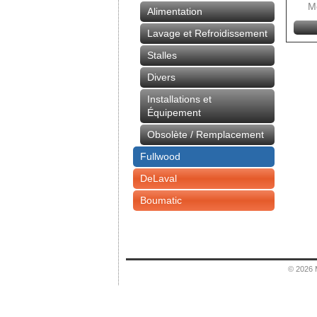
M
Alimentation
Lavage et Refroidissement
Stalles
Divers
Installations et
Équipement
Obsolète / Remplacement
Fullwood
DeLaval
Boumatic
© 2026