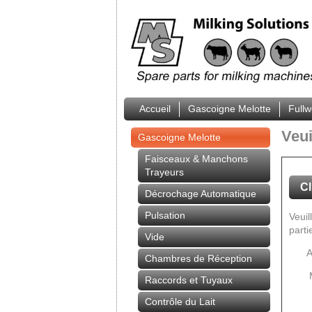
Accueil
Gascoigne Melotte
Full
Veui
Gascoigne Melotte
Faisceaux & Manchons
Trayeurs
Cl
Décrochage Automatique
Pulsation
Veuil
parti
Vide
A
Chambres de Réception
Raccords et Tuyaux
Contrôle du Lait