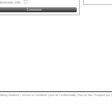
émoriser info
Milking Solutions
|
Termes et Conditions
|
Avis de Confidentialité
|
Plan du Site
|
Propulsé par 